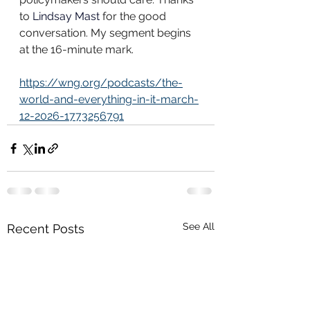
to 
Lindsay Mast
 for the good 
conversation. My segment begins 
at the 16-minute mark. 
https://wng.org/podcasts/the-
world-and-everything-in-it-march-
12-2026-1773256791
See All
Recent Posts