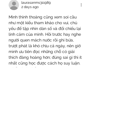
laurasanms311989
2 days ago
Mình thỉnh thoảng cũng xem soi cầu 
như một kiểu tham khảo cho vui, chủ 
yếu để tập nhìn dàn số và đối chiếu lại 
linh cảm của mình. Hồi trước hay nghe 
người quen mách nước rồi ghi bừa, 
trượt phát là khó chịu cả ngày, nên giờ 
mình ưu tiên đọc những chỗ có giải 
thích đàng hoàng hơn; đúng sai gì thì ít 
nhất cũng học được cách họ suy luận. 
Có lần lướt thấy 
https://soicauxsmb.pro/
 nhắc…
Show More
Like
Reply
David Warner
Mar 26
The article highlights how religious 